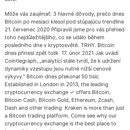
Môže vás zaujímať: 3 hlavné dôvody, prečo dnes
Bitcoin po mesiaci klesol pod stúpajúcu trendline
21. červenec 2020 Připravili jsme pro vás přehled
toho nejdůležitějšího, co se událo během
posledního dne v kryptosvětě. TRHY. Bitcoin
dnes přinesl zpět tolik 17. únor 2021 Jak uvádí
Cointlegraph, „analytici stále tvrdí, že k udržení
dynamiky vzestupu jsou nutné nižší cenové
výkyvy.” Bitcoin dnes překonal 50 tisíc
Established in London in 2013, the leading
cryptocurrency exchange ✓ offers Bitcoin,
Bitcoin Cash, Bitcoin Gold, Ethereum, Zcash,
Dash and other trading Kraken is more than just
a Bitcoin trading platform. Come see why our
cryptocurrency exchange is the best place to