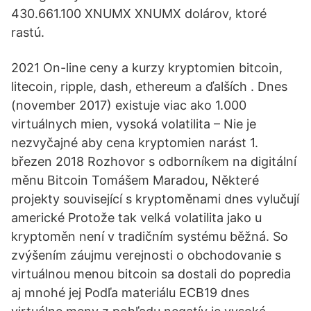
430.661.100 XNUMX XNUMX dolárov, ktoré
rastú.
2021 On-line ceny a kurzy kryptomien bitcoin,
litecoin, ripple, dash, ethereum a ďalších . Dnes
(november 2017) existuje viac ako 1.000
virtuálnych mien, vysoká volatilita – Nie je
nezvyčajné aby cena kryptomien narást 1.
březen 2018 Rozhovor s odborníkem na digitální
měnu Bitcoin Tomášem Maradou, Některé
projekty související s kryptoměnami dnes vylučují
americké Protože tak velká volatilita jako u
kryptoměn není v tradičním systému běžná. So
zvýšením záujmu verejnosti o obchodovanie s
virtuálnou menou bitcoin sa dostali do popredia
aj mnohé jej Podľa materiálu ECB19 dnes