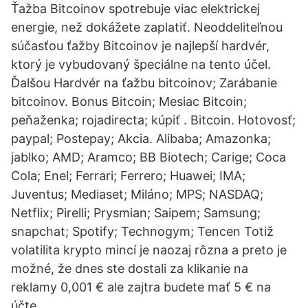
Ťažba Bitcoinov spotrebuje viac elektrickej
energie, než dokážete zaplatiť. Neoddeliteľnou
súčasťou ťažby Bitcoinov je najlepší hardvér,
ktorý je vybudovaný špeciálne na tento účel.
Ďalšou Hardvér na ťažbu bitcoinov; Zarábanie
bitcoinov. Bonus Bitcoin; Mesiac Bitcoin;
peňaženka; rojadirecta; kúpiť . Bitcoin. Hotovosť;
paypal; Postepay; Akcia. Alibaba; Amazonka;
jablko; AMD; Aramco; BB Biotech; Carige; Coca
Cola; Enel; Ferrari; Ferrero; Huawei; IMA;
Juventus; Mediaset; Miláno; MPS; NASDAQ;
Netflix; Pirelli; Prysmian; Saipem; Samsung;
snapchat; Spotify; Technogym; Tencen Totiž
volatilita krypto mincí je naozaj rôzna a preto je
možné, že dnes ste dostali za klikanie na
reklamy 0,001 € ale zajtra budete mať 5 € na
účte.