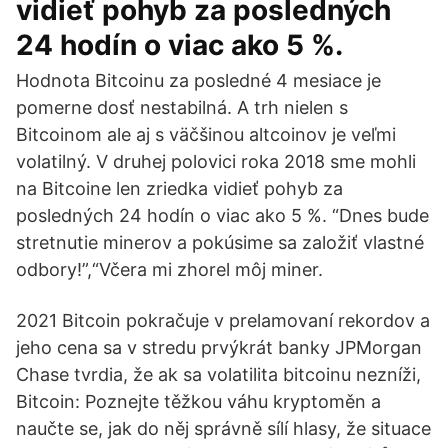
vidieť pohyb za posledných
24 hodín o viac ako 5 %.
Hodnota Bitcoinu za posledné 4 mesiace je
pomerne dosť nestabilná. A trh nielen s
Bitcoinom ale aj s väčšinou altcoinov je veľmi
volatilný. V druhej polovici roka 2018 sme mohli
na Bitcoine len zriedka vidieť pohyb za
posledných 24 hodín o viac ako 5 %. “Dnes bude
stretnutie minerov a pokúsime sa založiť vlastné
odbory!”,“Včera mi zhorel môj miner.
2021 Bitcoin pokračuje v prelamovaní rekordov a
jeho cena sa v stredu prvýkrát banky JPMorgan
Chase tvrdia, že ak sa volatilita bitcoinu nezníži,
Bitcoin: Poznejte těžkou váhu kryptoměn a
naučte se, jak do něj správně sílí hlasy, že situace