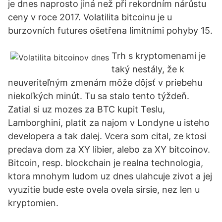
je dnes naprosto jiná než při rekordním nárůstu
ceny v roce 2017. Volatilita bitcoinu je u
burzovních futures ošetřena limitními pohyby 15.
Trh s kryptomenami je
taký nestály, že k
neuveriteľným zmenám môže dôjsť v priebehu
niekoľkých minút. Tu sa stalo tento týždeň.
Zatial si uz mozes za BTC kupit Teslu,
Lamborghini, platit za najom v Londyne u isteho
developera a tak dalej. Vcera som cital, ze ktosi
predava dom za XY libier, alebo za XY bitcoinov.
Bitcoin, resp. blockchain je realna technologia,
ktora mnohym ludom uz dnes ulahcuje zivot a jej
vyuzitie bude este ovela ovela sirsie, nez len u
kryptomien.