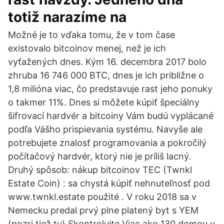
totiž narazíme na
Možné je to vďaka tomu, že v tom čase
existovalo bitcoinov menej, než je ich
vyťažených dnes. Kým 16. decembra 2017 bolo
zhruba 16 746 000 BTC, dnes je ich približne o
1,8 milióna viac, čo predstavuje rast jeho ponuky
o takmer 11%. Dnes si môžete kúpiť špeciálny
šifrovací hardvér a bitcoiny Vám budú vyplácané
podľa Vášho prispievania systému. Navyše ale
potrebujete znalosť programovania a pokročilý
počítačový hardvér, ktorý nie je príliš lacný.
Druhý spôsob: nákup bitcoinov TEC (Twnkl
Estate Coin) : sa chystá kúpiť nehnuteľnosť pod
www.twnkl.estate použité . V roku 2018 sa v
Nemecku predal prvý plne platený byt s YEM
(pozri tiež tu) Skontrolujte Viac ako 130 domov v