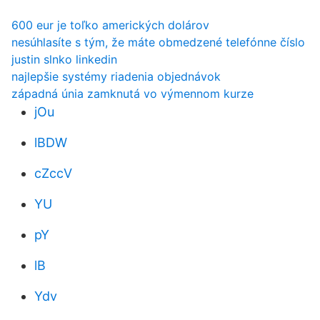
600 eur je toľko amerických dolárov
nesúhlasíte s tým, že máte obmedzené telefónne číslo
justin slnko linkedin
najlepšie systémy riadenia objednávok
západná únia zamknutá vo výmennom kurze
jOu
lBDW
cZccV
YU
pY
lB
Ydv