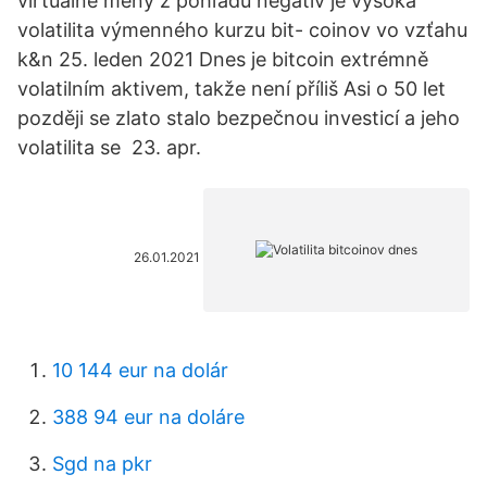
virtuálne meny z pohľadu negatív je vysoká
volatilita výmenného kurzu bit- coinov vo vzťahu
k&n 25. leden 2021 Dnes je bitcoin extrémně
volatilním aktivem, takže není příliš Asi o 50 let
později se zlato stalo bezpečnou investicí a jeho
volatilita se 23. apr.
26.01.2021
10 144 eur na dolár
388 94 eur na doláre
Sgd na pkr