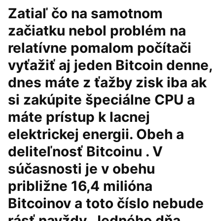
Zatiaľ čo na samotnom
začiatku nebol problém na
relatívne pomalom počítači
vyťažiť aj jeden Bitcoin denne,
dnes máte z ťažby zisk iba ak
si zakúpite špeciálne CPU a
máte prístup k lacnej
elektrickej energii. Obeh a
deliteľnosť Bitcoinu . V
súčasnosti je v obehu
približne 16,4 milióna
Bitcoinov a toto číslo nebude
rásť navždy. Jedného dňa