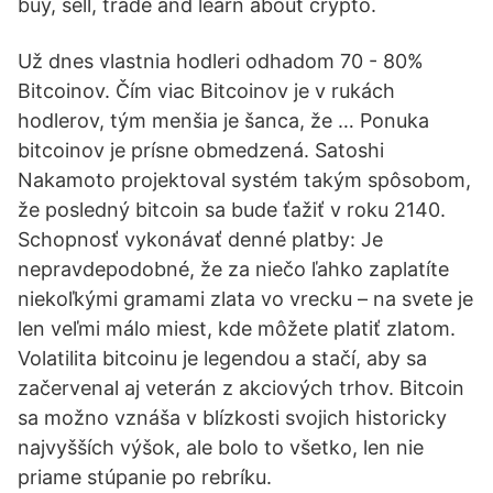
buy, sell, trade and learn about crypto.
Už dnes vlastnia hodleri odhadom 70 - 80%
Bitcoinov. Čím viac Bitcoinov je v rukách
hodlerov, tým menšia je šanca, že … Ponuka
bitcoinov je prísne obmedzená. Satoshi
Nakamoto projektoval systém takým spôsobom,
že posledný bitcoin sa bude ťažiť v roku 2140.
Schopnosť vykonávať denné platby: Je
nepravdepodobné, že za niečo ľahko zaplatíte
niekoľkými gramami zlata vo vrecku – na svete je
len veľmi málo miest, kde môžete platiť zlatom.
Volatilita bitcoinu je legendou a stačí, aby sa
začervenal aj veterán z akciových trhov. Bitcoin
sa možno vznáša v blízkosti svojich historicky
najvyšších výšok, ale bolo to všetko, len nie
priame stúpanie po rebríku.