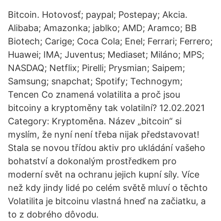
Bitcoin. Hotovosť; paypal; Postepay; Akcia.
Alibaba; Amazonka; jablko; AMD; Aramco; BB
Biotech; Carige; Coca Cola; Enel; Ferrari; Ferrero;
Huawei; IMA; Juventus; Mediaset; Miláno; MPS;
NASDAQ; Netflix; Pirelli; Prysmian; Saipem;
Samsung; snapchat; Spotify; Technogym;
Tencen Co znamená volatilita a proč jsou
bitcoiny a kryptoměny tak volatilní? 12.02.2021
Category: Kryptoměna. Název „bitcoin“ si
myslím, že nyní není třeba nijak představovat!
Stala se novou třídou aktiv pro ukládání vašeho
bohatství a dokonalým prostředkem pro
moderní svět na ochranu jejich kupní síly. Více
než kdy jindy lidé po celém světě mluví o těchto
Volatilita je bitcoinu vlastná hneď na začiatku, a
to z dobrého dôvodu.