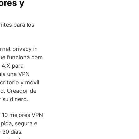
ores y
mites para los
rnet privacy in
que funciona com
 4.X para
ala una VPN
critorio y móvil
id. Creador de
 su dinero.
s 10 mejores VPN
pida, segura e
 30 días.