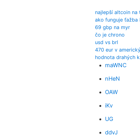
najlepší altcoin na
ako funguje ťažba 
69 gbp na myr
čo je chrono
usd vs brl
470 eur v americk
hodnota drahých 
maWNC
nHeN
OAW
iKv
UG
ddvJ