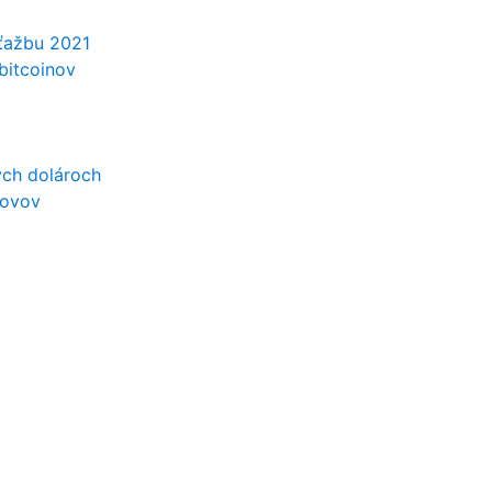
 ťažbu 2021
bitcoinov
ých dolároch
kovov