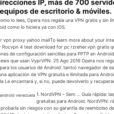
recciones IP, más de 700 servid
equipos de escritorio & móviles.
como lo lees, Opera nos regala una VPN gratis y sin lí
oid como lo hiciera ya con iOS.
ar vpn proxy yahoo mailTo learn more about your inte
 Rocvpn 4 test download for pc rzreher.vpn gratis 
iones de configuración sencillas para PPTP en Android
anews que usan VyprVPN. 25 Ago 2016 Opera nos reg
a para los usuarios de Android. tanto) navegador de es
una aplicación de VPN gratuita e ilimitada para Andro
a Le encantará y, si no, puede devolverlo y recuperar
1. NordVPN – Sem … Guía rápida: la
gratuitas para Android. NordVPN: rá
 probarla sin riesgos con su garantía de reembolso de