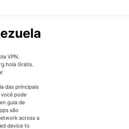
nezuela
ola VPN.
g.hola Gratis.
ar
a das principais
, você pode
um guia de
apps são
network across a
led device to