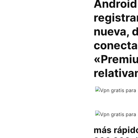
Android 
registr
nueva, d
conecta
«Premiu
relativa
más rápid