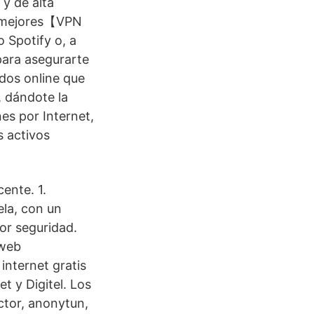
 y de alta
as mejores【VPN
 Spotify o, a
para asegurarte
dos online que
, dándote la
es por Internet,
s activos
ente. 1.
la, con un
or seguridad.
 web
internet gratis
t y Digitel. Los
ctor, anonytun,