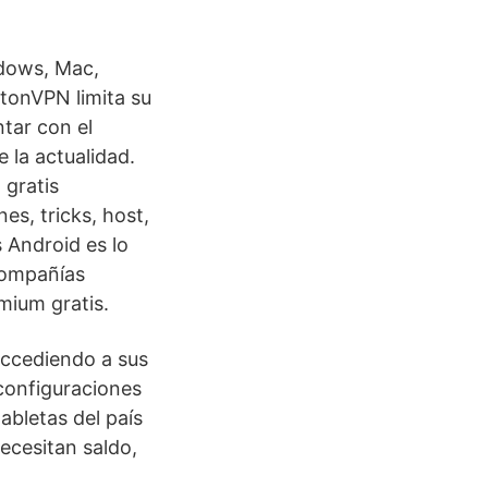
ndows, Mac,
otonVPN limita su
ntar con el
 la actualidad.
 gratis
s, tricks, host,
 Android es lo
compañías
mium gratis.
accediendo a sus
 configuraciones
tabletas del país
ecesitan saldo,