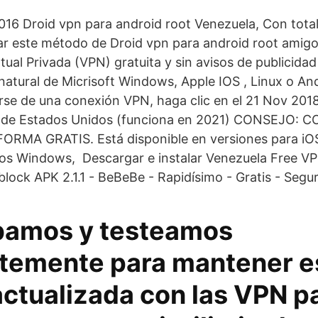
016 Droid vpn para android root Venezuela, Con tota
r este método de Droid vpn para android root amig
ual Privada (VPN) gratuita y sin avisos de publicida
 natural de Micrisoft Windows, Apple IOS , Linux o A
se de una conexión VPN, haga clic en el 21 Nov 201
P de Estados Unidos (funciona en 2021) CONSEJO:
RMA GRATIS. Está disponible en versiones para iOS 
os Windows, Descargar e instalar Venezuela Free VP
lock APK 2.1.1 - BeBeBe - Rapidísimo - Gratis - Segur
bamos y testeamos
temente para mantener e
actualizada con las VPN p