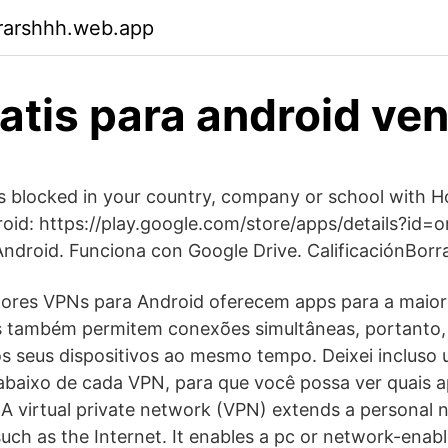
rarshhh.web.app
atis para android ve
 blocked in your country, company or school with H
oid: https://play.google.com/store/apps/details?id=or
Android. Funciona con Google Drive. CalificaciónBorr
ores VPNs para Android oferecem apps para a maiori
as também permitem conexões simultâneas, portanto
s seus dispositivos ao mesmo tempo. Deixei incluso 
abaixo de cada VPN, para que você possa ver quais 
. A virtual private network (VPN) extends a personal 
such as the Internet. It enables a pc or network-enab