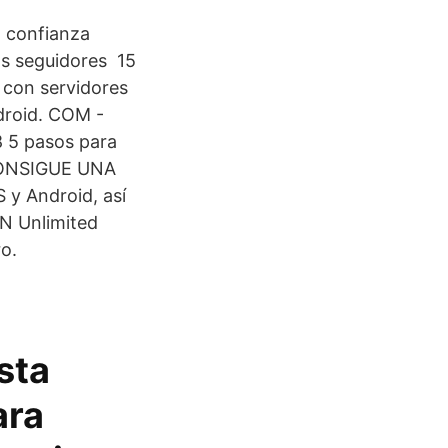
l confianza
os seguidores 15
d con servidores
ndroid. COM -
8 5 pasos para
 CONSIGUE UNA
y Android, así
N Unlimited
o.
sta
ara