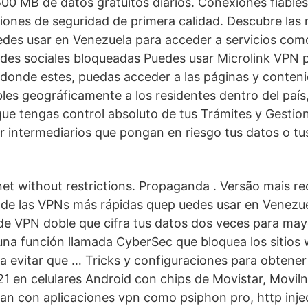
00 MB de datos gratuitos diarios. Conexiones fiables
ciones de seguridad de primera calidad. Descubre l
s usar en Venezuela para acceder a servicios como
des sociales bloqueadas Puedes usar Microlink VPN 
 donde estes, puedas acceder a las páginas y conteni
bles geográficamente a los residentes dentro del país
ue tengas control absoluto de tus Trámites y Gestion
ar intermediarios que pongan en riesgo tus datos o tu
et without restrictions. Propaganda . Versão mais rec
de las VPNs más rápidas quep uedes usar en Venezue
de VPN doble que cifra tus datos dos veces para may
na función llamada CyberSec que bloquea los sitios
 evitar que … Tricks y configuraciones para obtener 
1 en celulares Android con chips de Movistar, Movilne
n con aplicaciones vpn como psiphon pro, http inje