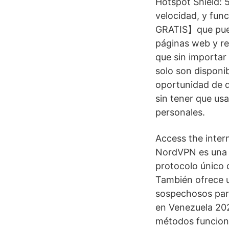
Hotspot Shield: 5
velocidad, y fun
GRATIS】que puede
páginas web y re
que sin importar
solo son disponi
oportunidad de q
sin tener que us
personales.
Access the intern
NordVPN es una 
protocolo único 
También ofrece u
sospechosos para
en Venezuela 202
métodos funciona