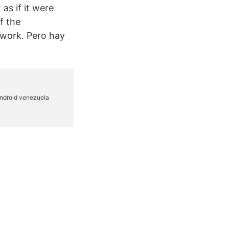
as if it were
f the
etwork. Pero hay