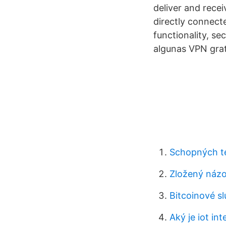
deliver and recei
directly connect
functionality, se
algunas VPN grat
Schopných t
Zložený názo
Bitcoinové s
Aký je iot int