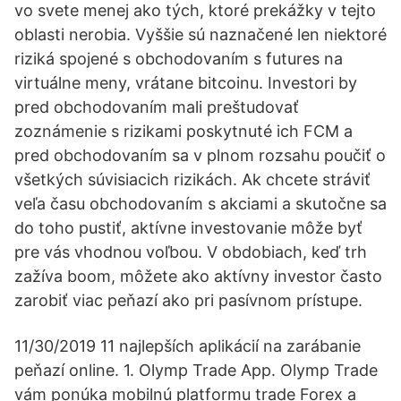
vo svete menej ako tých, ktoré prekážky v tejto
oblasti nerobia. Vyššie sú naznačené len niektoré
riziká spojené s obchodovaním s futures na
virtuálne meny, vrátane bitcoinu. Investori by
pred obchodovaním mali preštudovať
zoznámenie s rizikami poskytnuté ich FCM a
pred obchodovaním sa v plnom rozsahu poučiť o
všetkých súvisiacich rizikách. Ak chcete stráviť
veľa času obchodovaním s akciami a skutočne sa
do toho pustiť, aktívne investovanie môže byť
pre vás vhodnou voľbou. V obdobiach, keď trh
zažíva boom, môžete ako aktívny investor často
zarobiť viac peňazí ako pri pasívnom prístupe.
11/30/2019 11 najlepších aplikácií na zarábanie
peňazí online. 1. Olymp Trade App. Olymp Trade
vám ponúka mobilnú platformu trade Forex a