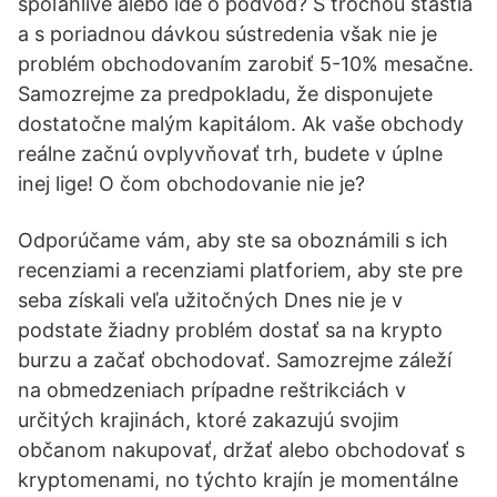
spoľahlivé alebo ide o podvod? S trochou šťastia
a s poriadnou dávkou sústredenia však nie je
problém obchodovaním zarobiť 5-10% mesačne.
Samozrejme za predpokladu, že disponujete
dostatočne malým kapitálom. Ak vaše obchody
reálne začnú ovplyvňovať trh, budete v úplne
inej lige! O čom obchodovanie nie je?
Odporúčame vám, aby ste sa oboznámili s ich
recenziami a recenziami platforiem, aby ste pre
seba získali veľa užitočných Dnes nie je v
podstate žiadny problém dostať sa na krypto
burzu a začať obchodovať. Samozrejme záleží
na obmedzeniach prípadne reštrikciách v
určitých krajinách, ktoré zakazujú svojim
občanom nakupovať, držať alebo obchodovať s
kryptomenami, no týchto krajín je momentálne