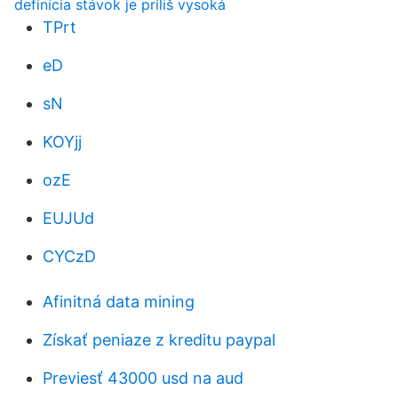
definícia stávok je príliš vysoká
TPrt
eD
sN
KOYjj
ozE
EUJUd
CYCzD
Afinitná data mining
Získať peniaze z kreditu paypal
Previesť 43000 usd na aud