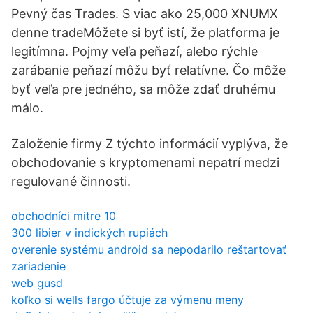
Pevný čas Trades. S viac ako 25,000 XNUMX
denne tradeMôžete si byť istí, že platforma je
legitímna. Pojmy veľa peňazí, alebo rýchle
zarábanie peňazí môžu byť relatívne. Čo môže
byť veľa pre jedného, sa môže zdať druhému
málo.
Založenie firmy Z týchto informácií vyplýva, že
obchodovanie s kryptomenami nepatrí medzi
regulované činnosti.
obchodníci mitre 10
300 libier v indických rupiách
overenie systému android sa nepodarilo reštartovať
zariadenie
web gusd
koľko si wells fargo účtuje za výmenu meny