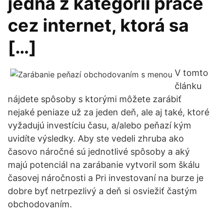
jedna z kategórií práce
cez internet, ktorá sa
[…]
V tomto
článku
nájdete spôsoby s ktorými môžete zarábiť
nejaké peniaze už za jeden deň, ale aj také, ktoré
vyžadujú investíciu času, a/alebo peňazí kým
uvidíte výsledky. Aby ste vedeli zhruba ako
časovo náročné sú jednotlivé spôsoby a aký
majú potenciál na zarábanie vytvoril som škálu
časovej náročnosti a Pri investovaní na burze je
dobre byť netrpezlivý a deň si osviežiť častým
obchodovaním.