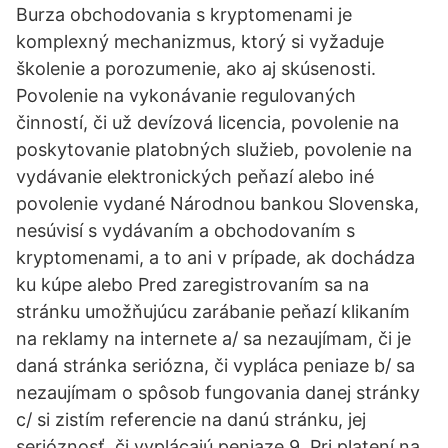
Burza obchodovania s kryptomenami je
komplexný mechanizmus, ktorý si vyžaduje
školenie a porozumenie, ako aj skúsenosti.
Povolenie na vykonávanie regulovaných
činností, či už devízová licencia, povolenie na
poskytovanie platobných služieb, povolenie na
vydávanie elektronických peňazí alebo iné
povolenie vydané Národnou bankou Slovenska,
nesúvisí s vydávaním a obchodovaním s
kryptomenami, a to ani v prípade, ak dochádza
ku kúpe alebo Pred zaregistrovaním sa na
stránku umožňujúcu zarábanie peňazí klikaním
na reklamy na internete a/ sa nezaujímam, či je
daná stránka seriózna, či vypláca peniaze b/ sa
nezaujímam o spôsob fungovania danej stránky
c/ si zistím referencie na danú stránku, jej
serióznosť, či vyplácajú peniaze 9. Pri platení na